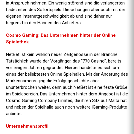
in Anspruch nehmen. Ein wenig störend sind die verlängerten
Ladezeiten des Sofortspiels. Diese hängen aber auch mit der
eigenen Internetgeschwindigkeit ab und sind daher nur
begrenzt in den Händen des Anbieters.
Cosmo Gaming: Das Unternehmen hinter der Online
Spielothek
NetBet ist kein wirklich neuer Zeitgenosse in der Branche.
Tatsächlich wurde der Vorgänger, das “770 Casino”, bereits
vor einigen Jahren gegründet. Hierbei handelte es sich um
eines der beliebtesten Online Spielhallen. Mit der Änderung des
Markennamens ging die Erfolgsgeschichte aber
ununterbrochen weiter, denn auch NetBet ist eine feste Größe
im Spielebereich. Das Unternehmen hinter dem Angebot ist die
Cosmo Gaming Company Limited, die ihren Sitz auf Malta hat
und neben der Spielhalle auch noch weitere iGaming-Produkte
anbietet.
Unternehmensprofil