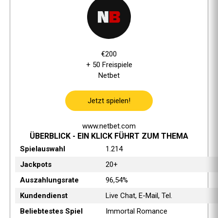
€200
+ 50 Freispiele
Netbet
Jetzt spielen!
www.netbet.com
ÜBERBLICK - EIN KLICK FÜHRT ZUM THEMA
Spielauswahl
1.214
Jackpots
20+
Auszahlungsrate
96,54%
Kundendienst
Live Chat, E-Mail, Tel.
Beliebtestes Spiel
Immortal Romance