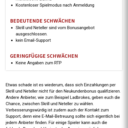
Kostenloser Spielmodus nach Anmeldung
BEDEUTENDE SCHWÄCHEN
Skrill und Neteller sind vom Bonusangebot
ausgeschlossen.
kein Email-Support
GERINGFÜGIGE SCHWÄCHEN
Keine Angaben zum RTP
Etwas schade ist es wiederum, dass sich Einzahlungen per
Skrill und Neteller nicht für den Neukundenbonus qualifizieren.
Andere Anbieter, wie zum Beispiel Ladbrokes, geben euch die
Chance, zwischen Skrill und Neteller zu wählen.
Verbesserungswürdig ist zudem auch der Kontakt zum
Support, denn eine E-Mail-Betreuung sollte sich eigentlich bei
jedem Anbieter finden. Für einige Spieler kann auch die