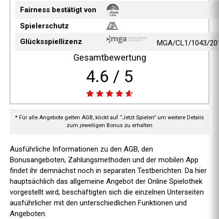
Fairness bestätigt von
Spielerschutz
Glücksspiellizenz
MGA/CL1/1043/20
Gesamtbewertung
4.6 / 5
* Für alle Angebote gelten AGB, klickt auf “Jetzt Spielen” um weitere Details
zum jeweiligen Bonus zu erhalten
Ausführliche Informationen zu den AGB, den
Bonusangeboten, Zahlungsmethoden und der mobilen App
findet ihr demnächst noch in separaten Testberichten. Da hier
hauptsächlich das allgemeine Angebot der Online Spielothek
vorgestellt wird, beschäftigten sich die einzelnen Unterseiten
ausführlicher mit den unterschiedlichen Funktionen und
Angeboten.