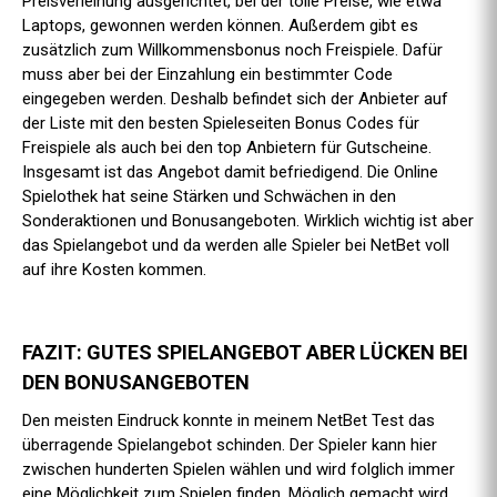
Preisverleihung ausgerichtet, bei der tolle Preise, wie etwa
Laptops, gewonnen werden können. Außerdem gibt es
zusätzlich zum Willkommensbonus noch Freispiele. Dafür
muss aber bei der Einzahlung ein bestimmter Code
eingegeben werden. Deshalb befindet sich der Anbieter auf
der Liste mit den besten Spieleseiten Bonus Codes für
Freispiele als auch bei den top Anbietern für Gutscheine.
Insgesamt ist das Angebot damit befriedigend. Die Online
Spielothek hat seine Stärken und Schwächen in den
Sonderaktionen und Bonusangeboten. Wirklich wichtig ist aber
das Spielangebot und da werden alle Spieler bei NetBet voll
auf ihre Kosten kommen.
FAZIT: GUTES SPIELANGEBOT ABER LÜCKEN BEI
DEN BONUSANGEBOTEN
Den meisten Eindruck konnte in meinem NetBet Test das
überragende Spielangebot schinden. Der Spieler kann hier
zwischen hunderten Spielen wählen und wird folglich immer
eine Möglichkeit zum Spielen finden. Möglich gemacht wird