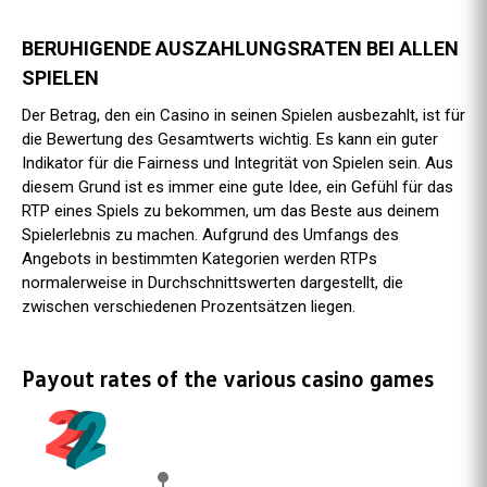
BERUHIGENDE AUSZAHLUNGSRATEN BEI ALLEN
SPIELEN
Der Betrag, den ein Casino in seinen Spielen ausbezahlt, ist für
die Bewertung des Gesamtwerts wichtig. Es kann ein guter
Indikator für die Fairness und Integrität von Spielen sein. Aus
diesem Grund ist es immer eine gute Idee, ein Gefühl für das
RTP eines Spiels zu bekommen, um das Beste aus deinem
Spielerlebnis zu machen. Aufgrund des Umfangs des
Angebots in bestimmten Kategorien werden RTPs
normalerweise in Durchschnittswerten dargestellt, die
zwischen verschiedenen Prozentsätzen liegen.
Payout rates of the various casino games