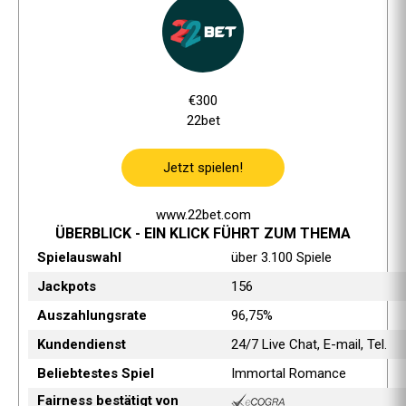
€300
22bet
Jetzt spielen!
www.22bet.com
ÜBERBLICK - EIN KLICK FÜHRT ZUM THEMA
Spielauswahl
über 3.100 Spiele
Jackpots
156
Auszahlungsrate
96,75%
Kundendienst
24/7 Live Chat, E-mail, Tel.
Beliebtestes Spiel
Immortal Romance
Fairness bestätigt von