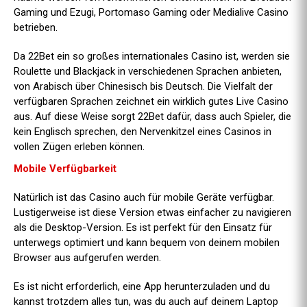
Gaming und Ezugi, Portomaso Gaming oder Medialive Casino
betrieben.
Da 22Bet ein so großes internationales Casino ist, werden sie
Roulette und Blackjack in verschiedenen Sprachen anbieten,
von Arabisch über Chinesisch bis Deutsch. Die Vielfalt der
verfügbaren Sprachen zeichnet ein wirklich gutes Live Casino
aus. Auf diese Weise sorgt 22Bet dafür, dass auch Spieler, die
kein Englisch sprechen, den Nervenkitzel eines Casinos in
vollen Zügen erleben können.
Mobile Verfügbarkeit
Natürlich ist das Casino auch für mobile Geräte verfügbar.
Lustigerweise ist diese Version etwas einfacher zu navigieren
als die Desktop-Version. Es ist perfekt für den Einsatz für
unterwegs optimiert und kann bequem von deinem mobilen
Browser aus aufgerufen werden.
Es ist nicht erforderlich, eine App herunterzuladen und du
kannst trotzdem alles tun, was du auch auf deinem Laptop