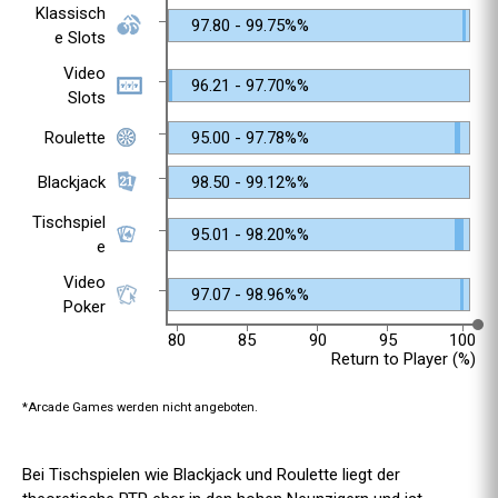
Klassisch
97.80 - 99.75%%
e Slots
Video
96.21 - 97.70%%
Slots
Roulette
95.00 - 97.78%%
Blackjack
98.50 - 99.12%%
Tischspiel
95.01 - 98.20%%
e
Video
97.07 - 98.96%%
Poker
80
85
90
95
100
Return to Player (%)
*Arcade Games werden nicht angeboten.
Bei Tischspielen wie Blackjack und Roulette liegt der