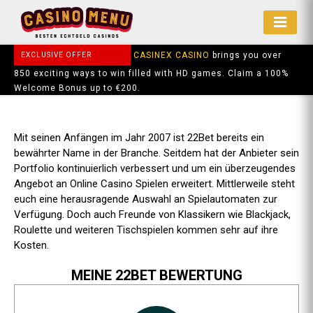
Casino
CASINEX CASINO
brings you over
EXCLUSIVE OFFER
Menu
850 exciting ways to win filled with HD games. Claim a 100%
Welcome Bonus up to €200.
Mit seinen Anfängen im Jahr 2007 ist 22Bet bereits ein
bewährter Name in der Branche. Seitdem hat der Anbieter sein
Portfolio kontinuierlich verbessert und um ein überzeugendes
Angebot an Online Casino Spielen erweitert. Mittlerweile steht
euch eine herausragende Auswahl an Spielautomaten zur
Verfügung. Doch auch Freunde von Klassikern wie Blackjack,
Roulette und weiteren Tischspielen kommen sehr auf ihre
Kosten.
MEINE 22BET BEWERTUNG