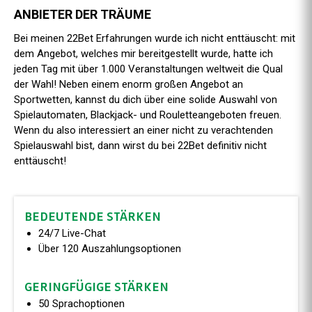
ANBIETER DER TRÄUME
Bei meinen 22Bet Erfahrungen wurde ich nicht enttäuscht: mit
dem Angebot, welches mir bereitgestellt wurde, hatte ich
jeden Tag mit über 1.000 Veranstaltungen weltweit die Qual
der Wahl! Neben einem enorm großen Angebot an
Sportwetten, kannst du dich über eine solide Auswahl von
Spielautomaten, Blackjack- und Rouletteangeboten freuen.
Wenn du also interessiert an einer nicht zu verachtenden
Spielauswahl bist, dann wirst du bei 22Bet definitiv nicht
enttäuscht!
BEDEUTENDE STÄRKEN
24/7 Live-Chat
Über 120 Auszahlungsoptionen
GERINGFÜGIGE STÄRKEN
50 Sprachoptionen