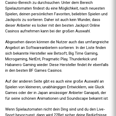
Casino-Bereich zu durchsuchen. Unter dem Bereich
Spielautomaten findest du eine Möglichkeit, nach neuesten
Spielen, deinen persönlichen Favoriten, beliebten Spielen und
Jackpots zu sortieren. Daher ist auch kein Wunder, dass
dieser Anbieter es locker mit den besten Jackpot Online
Casinos aufnehmen kann bei der großen Auswahl.
Abgesehen davon können die Nutzer auch das umfangreiche
Angebot an Softwareanbietern sortieren. In der Liste finden
sich bekannte Hersteller wie Betsoft, Big Time Gaming,
Microgaming, NetEnt, Pragmatic Play, Thunderkick und
Habanero Gaming wieder. Diese Hersteller findet ihr ebenfalls
in den besten BF Games Casinos.
Auf der anderen Seite gibt es auch eine große Auswahl an
Spielen von kleineren, unabhängigen Entwicklern, wie Gluck
Games oder der in Japan ansässiger Anbieter Ganapati, der
für seine schönen Animationen und Soundscape bekannt ist.
Wenn Spielautomaten nicht dein Ding sind und du den Live-
Sport bevorzugst, dann wird 22Bet sicher deine Bedürfnisse