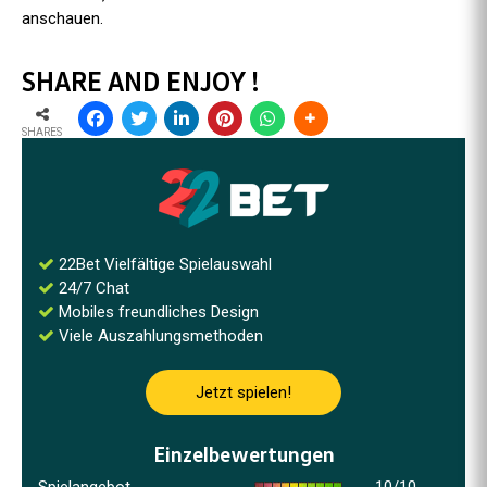
anschauen.
SHARE AND ENJOY !
SHARES
22Bet Vielfältige Spielauswahl
24/7 Chat
Mobiles freundliches Design
Viele Auszahlungsmethoden
Jetzt spielen!
Einzelbewertungen
Spielangebot
10/10