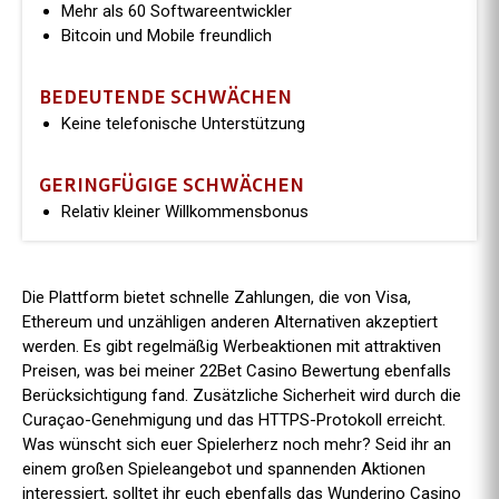
Mehr als 60 Softwareentwickler
Bitcoin und Mobile freundlich
BEDEUTENDE SCHWÄCHEN
Keine telefonische Unterstützung
GERINGFÜGIGE SCHWÄCHEN
Relativ kleiner Willkommensbonus
Die Plattform bietet schnelle Zahlungen, die von Visa,
Ethereum und unzähligen anderen Alternativen akzeptiert
werden. Es gibt regelmäßig Werbeaktionen mit attraktiven
Preisen, was bei meiner 22Bet Casino Bewertung ebenfalls
Berücksichtigung fand. Zusätzliche Sicherheit wird durch die
Curaçao-Genehmigung und das HTTPS-Protokoll erreicht.
Was wünscht sich euer Spielerherz noch mehr? Seid ihr an
einem großen Spieleangebot und spannenden Aktionen
interessiert, solltet ihr euch ebenfalls das Wunderino Casino